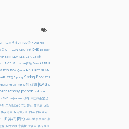
：
ICP
AC自动机
ARISE优化
Android
C
DNS
t
C++
CDN
CDQ分治
Docker
MP
KNN
LDA
LLE
LSA
LSM树
nux
MiniOB
MCP
Manacher算法
NMF
.0
RAG
P2P
PCA
Qwen
RDT
SLAM
Spring Boot
Spring
MAP
ST表
TCP
java
diesel
epoll
http
io多路复用
k-
python
penharmony
redo/undo
t-SNE
tarjan
web缓存
中国剩余定理
事务
二分图匹配
二分答案
传输层
位图
协议分层
双连通分量
同余
同余逆元
图算法
图论
引
基环树
多版本机制
分解
多路复用
字典树
字符串
容斥原理