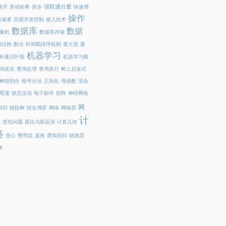
强联通分量
展开
异或哈希
异步
快速傅
操作
快速幂
悲观并发控制
接入技术
数据库
数据
量机
数据库存储
据结构
数论
时间戳排序机制
最大流
最
机器学习
朴素贝叶斯
机器学习概
询优化
查询处理
查询执行
树上启发式
树链剖分
根号分治
正则化
母函数
混合
阅读
状态压缩
电子邮件
矩阵
神经网络
网
回归
线段树
组合博弈
网络
网络层
计
虫
背包问题
莫比乌斯反演
计算几何
络
贪心
费用流
递推
逻辑回归
链路层
林