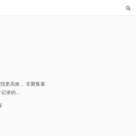
查找更高效， 非聚集索
录的...
库