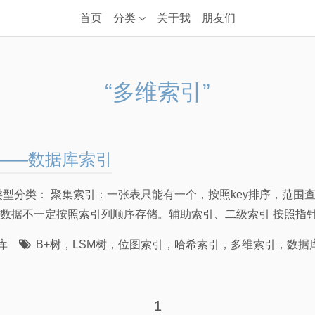
首页
分类
关于我
朋友们
“多维索引”
——数据库索引
类型分类： 聚集索引：一张表只能有一个，按照key排序，范围
数据不一定按照索引列顺序存储。辅助索引、二级索引 按照指针记
库
B+树
，
LSM树
，
位图索引
，
哈希索引
，
多维索引
，
数据
1