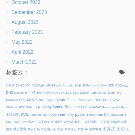
October 2023
September 2023
August 2023
February 2023
May 2022
April 2022
March 2022
标签云：
C
2-SAT
3D-3D:ICP
AC自动机
ARISE优化
Android
B+树
BitTorrent
C++
CDN
CDQ分治
DNS
Linux
Docker
HTTP流
IPC
KMP
KNN
LDA
LLE
LSA
LSM树
LightHouse
MCP
MiniOB
OAuth2.0
RAG
Manacher算法
NMF
Nginx
P2P
PCA
Qwen
RDT
SLAM
Spring Boot
Spring
SMTP/POP3/IMAP
ST表
TCP
UDP
WebDAV
diesel
epoll
http
io
java
python
openharmony
requests
多路复用
k-means
linux
redo/undo日志
t-
SNE
tarjan
web缓存
中国剩余定理
乐观并发控制
事务
二分图匹配
二分答案
传输层
位图
图算法
图论
动态规划
索引
协议分层
双连通分量
同余
同余逆元
后缀SA
哈希索引
基