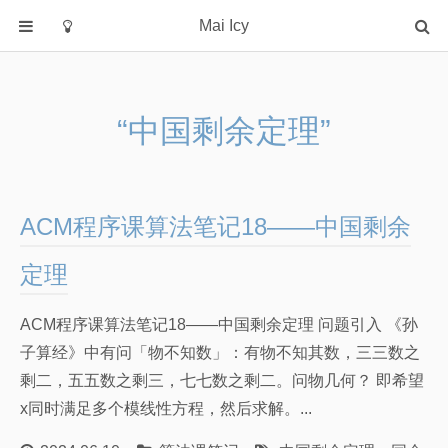
Mai Icy
首页
分类
“中国剩余定理”
C
java
python
ACM程序课算法笔记18——中国剩余
rust
大模型
定理
操作系统
ACM程序课算法笔记18——中国剩余定理 问题引入 《孙
数据库
子算经》中有问「物不知数」：有物不知其数，三三数之
机器学习
剩二，五五数之剩三，七七数之剩二。问物几何？ 即希望
算法学习笔记
x同时满足多个模线性方程，然后求解。...
算法课笔记