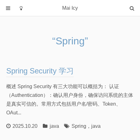
Mai Icy
首页
分类
“Spring”
C
java
python
Spring Security 学习
rust
大模型
概述 Spring Security 有三大功能可以概括为： 认证
操作系统
（Authentication）：确认用户身份，确保访问系统的主体
数据库
是真实可信的。常用方式包括用户名/密码、Token、
OAut...
机器学习
算法学习笔记
2025.10.20
java
Spring
，
java
算法课笔记