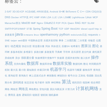
标签云：
C
2-SAT
3D-3D:ICP
AC自动机
ARISE优化
Android
B+树
BitTorrent
C++
CDN
CDQ分治
DNS
Linux
Docker
HTTP流
IPC
KMP
KNN
LDA
LLE
LSA
LSM树
LightHouse
MCP
MiniOB
OAuth2.0
RAG
Manacher算法
NMF
Nginx
P2P
PCA
Qwen
RDT
SLAM
Spring Boot
Spring
SMTP/POP3/IMAP
ST表
TCP
UDP
WebDAV
diesel
epoll
http
io
java
python
openharmony
requests
多路复用
k-means
linux
redo/undo日志
t-
SNE
tarjan
web缓存
中国剩余定理
乐观并发控制
事务
二分图匹配
二分答案
传输层
位图
图算法
图论
动态规划
索引
协议分层
双连通分量
同余
同余逆元
后缀SA
哈希索引
基
环树
多版本机制
多维索引
多路分解
多路复用
字典树
字符串
容斥原理
差分约束
康托展开
操作
强联通分量
异或哈希
异步
快速傅里叶变换FFT
快速幂
悲观并发控制
接入技术
系统
数据库
数据库实验
支持向量机
数据库存储
数据结构
数论
时间戳排序
机器学习
机制
最大流
最小割
最短路径
朴素贝叶斯
机器学习概要
极角排序
查询优
化
查询处理
查询执行
树上启发式合并
树状数组
树链剖分
根号分治
正则化
母函数
混合高
算法
源码阅读
斯分布
状态压缩
电子邮件
矩阵
神经网络
线性回归
线段树
组合博弈
计算机网络
网络流
网络
网络层
网络爬虫
背包问题
莫比乌斯反演
计算几何
贪
心
费用流
递推
逻辑回归
链路层
锁机制
随机森林