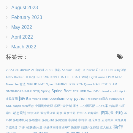
August 2023
February 2023
May 2022
April 2022
March 2022
标签云：
C
2-SAT
3D-3D:ICP
AC自动机
ARISE优化
Android
B+树
BitTorrent
C++
CDN
CDQ分治
DNS
Linux
Docker
HTTP流
IPC
KMP
KNN
LDA
LLE
LSA
LSM树
LightHouse
MCP
MiniOB
OAuth2.0
RAG
Manacher算法
NMF
Nginx
P2P
PCA
Qwen
RDT
SLAM
Spring Boot
Spring
SMTP/POP3/IMAP
ST表
TCP
UDP
WebDAV
diesel
epoll
http
io
java
python
openharmony
requests
多路复用
k-means
linux
redo/undo日志
t-
SNE
tarjan
web缓存
中国剩余定理
乐观并发控制
事务
二分图匹配
二分答案
传输层
位图
图算法
图论
动态规划
索引
协议分层
双连通分量
同余
同余逆元
后缀SA
哈希索引
基
环树
多版本机制
多维索引
多路分解
多路复用
字典树
字符串
容斥原理
差分约束
康托展开
操作
强联通分量
异或哈希
异步
快速傅里叶变换FFT
快速幂
悲观并发控制
接入技术