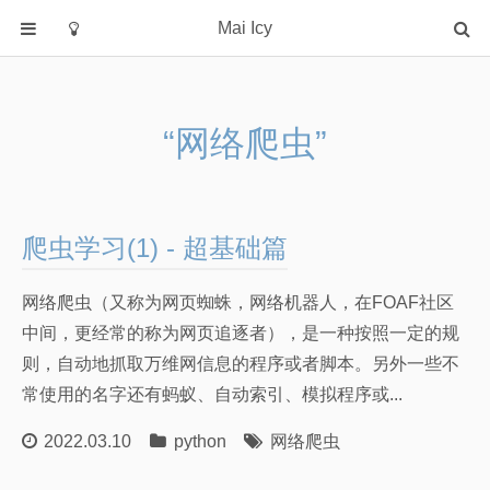
Mai Icy
首页
分类
“网络爬虫”
C
java
python
爬虫学习(1) - 超基础篇
rust
大模型
网络爬虫（又称为网页蜘蛛，网络机器人，在FOAF社区
操作系统
中间，更经常的称为网页追逐者），是一种按照一定的规
数据库
则，自动地抓取万维网信息的程序或者脚本。另外一些不
常使用的名字还有蚂蚁、自动索引、模拟程序或...
机器学习
算法学习笔记
2022.03.10
python
网络爬虫
算法课笔记