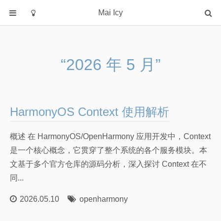
Mai Icy
首页
分类
“2026 年 5 月”
C
java
python
HarmonyOS Context 使用解析
rust
大模型
概述 在 HarmonyOS/OpenHarmony 应用开发中，Context
操作系统
是一个核心概念，它贯穿了整个系统的各个服务模块。本
数据库
文基于多个官方仓库的源码分析，深入探讨 Context 在不
同...
机器学习
算法学习笔记
2026.05.10
openharmony
算法课笔记