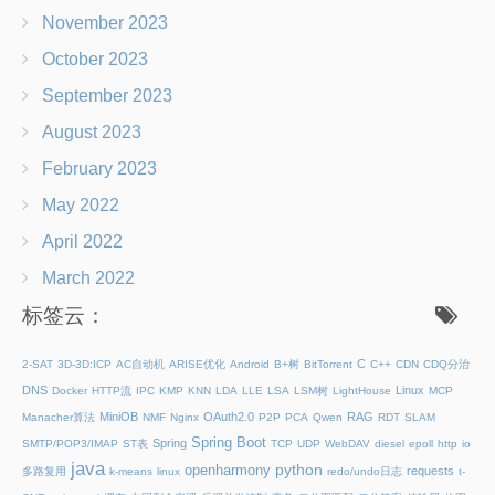
November 2023
October 2023
September 2023
August 2023
February 2023
May 2022
April 2022
March 2022
标签云：
C
2-SAT
3D-3D:ICP
AC自动机
ARISE优化
Android
B+树
BitTorrent
C++
CDN
CDQ分治
DNS
Linux
Docker
HTTP流
IPC
KMP
KNN
LDA
LLE
LSA
LSM树
LightHouse
MCP
MiniOB
OAuth2.0
RAG
Manacher算法
NMF
Nginx
P2P
PCA
Qwen
RDT
SLAM
Spring Boot
Spring
SMTP/POP3/IMAP
ST表
TCP
UDP
WebDAV
diesel
epoll
http
io
java
python
openharmony
requests
多路复用
k-means
linux
redo/undo日志
t-