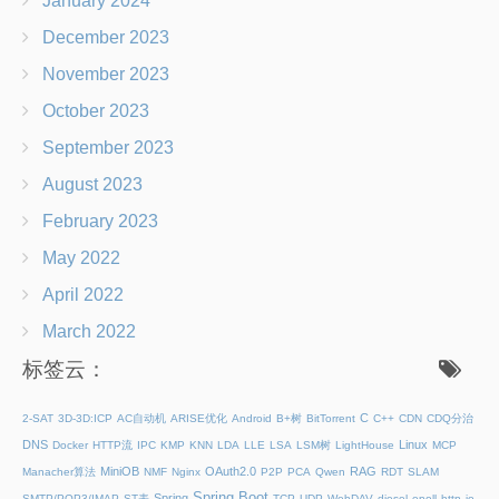
January 2024
December 2023
November 2023
October 2023
September 2023
August 2023
February 2023
May 2022
April 2022
March 2022
标签云：
C
2-SAT
3D-3D:ICP
AC自动机
ARISE优化
Android
B+树
BitTorrent
C++
CDN
CDQ分治
DNS
Linux
Docker
HTTP流
IPC
KMP
KNN
LDA
LLE
LSA
LSM树
LightHouse
MCP
MiniOB
OAuth2.0
RAG
Manacher算法
NMF
Nginx
P2P
PCA
Qwen
RDT
SLAM
Spring Boot
Spring
SMTP/POP3/IMAP
ST表
TCP
UDP
WebDAV
diesel
epoll
http
io