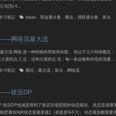
 3((3)) 4...
学习笔记
tarjan
，
双连通分量
，
图论
，
强联通分量
，
算法
6——网络流最大流
络流最大流 网络 是一种特殊的带权有向图， 有以下几个特殊概念
入度的点 汇点：没有出度的点 流：每一条边都有对应的流量...
学习笔记
图论
，
最大流
，
算法
，
网络流
——状压DP
压DP 状压DP也就是用到了状态压缩思想的动态规划。 状态压缩通
把看似N的状态直接变成1（前提是N不大） 动态规划都需要状.