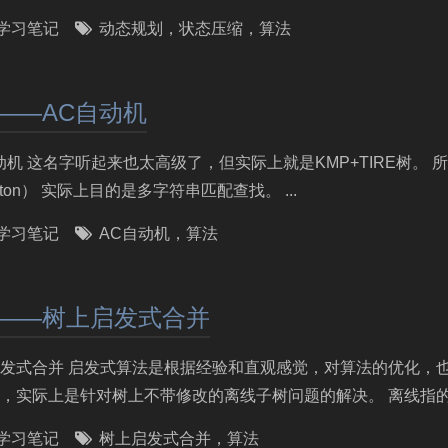
学习笔记
动态规划
，
状态压缩
，
算法
——AC自动机
C自动机 这名字听起来也太高级了，但实际上就是KMP+TIRE树。
tomaton） 实际上目的是多字符串匹配查找。 ...
学习笔记
AC自动机
，
算法
3——树上启发式合并
树上启发式合并 启发式算法是根据经验和直观感觉，对算法的优化
，实际上是针对树上不带修改的离线子树问题的解决。 离线指的就
学习笔记
树上启发式合并
，
算法