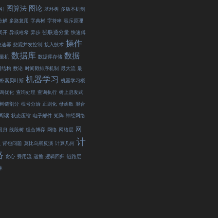
图算法
图论
引
基环树
多版本机制
分解
多路复用
字典树
字符串
容斥原理
强联通分量
展开
异或哈希
异步
快速傅
操作
快速幂
悲观并发控制
接入技术
数据库
数据
量机
数据库存储
据结构
数论
时间戳排序机制
最大流
最
机器学习
朴素贝叶斯
机器学习概
询优化
查询处理
查询执行
树上启发式
树链剖分
根号分治
正则化
母函数
混合
阅读
状态压缩
电子邮件
矩阵
神经网络
网
回归
线段树
组合博弈
网络
网络层
计
虫
背包问题
莫比乌斯反演
计算几何
络
贪心
费用流
递推
逻辑回归
链路层
林