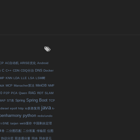
：
ICP
AC自动机
ARISE优化
Android
C
DNS
t
C++
CDN
CDQ分治
Docker
MP
KNN
LDA
LLE
LSA
LSM树
nux
MiniOB
MCP
Manacher算法
NMF
.0
RAG
P2P
PCA
Qwen
RDT
SLAM
Spring Boot
Spring
MAP
ST表
TCP
java
diesel
epoll
http
io多路复用
k-
python
penharmony
redo/undo
t-SNE
tarjan
web缓存
中国剩余定理
事务
二分图匹配
二分答案
传输层
位图
协议分层
双连通分量
同余
同余逆元