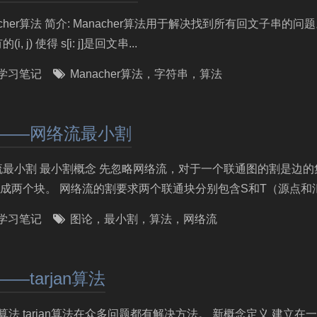
nacher算法 简介: Manacher算法用于解决找到所有回文子串的
j) 使得 s[i: j]是回文串...
学习笔记
Manacher算法
，
字符串
，
算法
8——网络流最小割
网络流最小割 最小割概念 先忽略网络流，对于一个联通图的割是边
成两个块。 网络流的割要求两个联通块分别包含S和T（源点和汇点
学习笔记
图论
，
最小割
，
算法
，
网络流
—tarjan算法
rjan算法 tarjan算法在众多问题都有解决方法。 新概念定义 建立