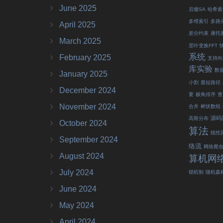
June 2025
后缀SA
哈希索
多维索引
多路
April 2025
差分约束
康托
March 2025
里叶变换FFT
系统
February 2025
支持向
库实验
数
January 2025
小割
最短路径
December 2024
要
极角排序
查
November 2024
合并
树状数组
源码
高斯分布
October 2024
算法
线性
September 2024
络流
网络爬
August 2024
算机网
July 2024
锁机制
随机森
June 2024
May 2024
April 2024