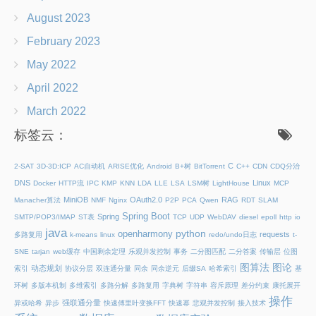
August 2023
February 2023
May 2022
April 2022
March 2022
标签云：
C
2-SAT
3D-3D:ICP
AC自动机
ARISE优化
Android
B+树
BitTorrent
C++
CDN
CDQ分治
DNS
Linux
Docker
HTTP流
IPC
KMP
KNN
LDA
LLE
LSA
LSM树
LightHouse
MCP
MiniOB
OAuth2.0
RAG
Manacher算法
NMF
Nginx
P2P
PCA
Qwen
RDT
SLAM
Spring Boot
Spring
SMTP/POP3/IMAP
ST表
TCP
UDP
WebDAV
diesel
epoll
http
io
java
python
openharmony
requests
多路复用
k-means
linux
redo/undo日志
t-
SNE
tarjan
web缓存
中国剩余定理
乐观并发控制
事务
二分图匹配
二分答案
传输层
位图
图算法
图论
动态规划
索引
协议分层
双连通分量
同余
同余逆元
后缀SA
哈希索引
基
环树
多版本机制
多维索引
多路分解
多路复用
字典树
字符串
容斥原理
差分约束
康托展开
操作
强联通分量
异或哈希
异步
快速傅里叶变换FFT
快速幂
悲观并发控制
接入技术