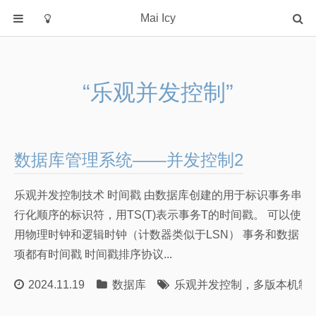
Mai Icy
首页
分类
“乐观并发控制”
C
java
python
数据库管理系统——并发控制2
rust
大模型
乐观并发控制技术 时间戳 由数据库创建的用于标识事务串
操作系统
行化顺序的标识符，用TS(T)表示事务T的时间戳。 可以使
数据库
用物理时钟和逻辑时钟（计数器类似于LSN） 事务和数据
项都有时间戳 时间戳排序协议...
机器学习
算法学习笔记
2024.11.19
数据库
乐观并发控制
，
多版本机制
算法课笔记