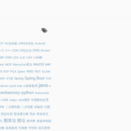
：
ICP
AC自动机
ARISE优化
Android
C
DNS
t
C++
CDN
CDQ分治
Docker
MP
KNN
LDA
LLE
LSA
LSM树
nux
MiniOB
MCP
Manacher算法
NMF
.0
RAG
P2P
PCA
Qwen
RDT
SLAM
Spring Boot
Spring
MAP
ST表
TCP
java
diesel
epoll
http
io多路复用
k-
python
penharmony
redo/undo
t-SNE
tarjan
web缓存
中国剩余定理
事务
二分图匹配
二分答案
传输层
位图
协议分层
双连通分量
同余
同余逆元
图算法
图论
引
基环树
多版本机制
分解
多路复用
字典树
字符串
容斥原理