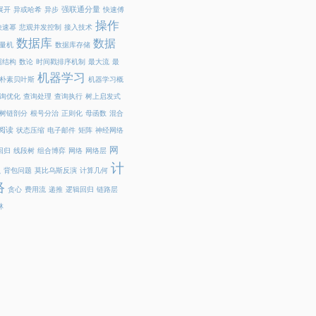
强联通分量
展开
异或哈希
异步
快速傅
操作
快速幂
悲观并发控制
接入技术
数据库
数据
量机
数据库存储
据结构
数论
时间戳排序机制
最大流
最
机器学习
朴素贝叶斯
机器学习概
询优化
查询处理
查询执行
树上启发式
树链剖分
根号分治
正则化
母函数
混合
阅读
状态压缩
电子邮件
矩阵
神经网络
网
回归
线段树
组合博弈
网络
网络层
计
虫
背包问题
莫比乌斯反演
计算几何
络
贪心
费用流
递推
逻辑回归
链路层
林