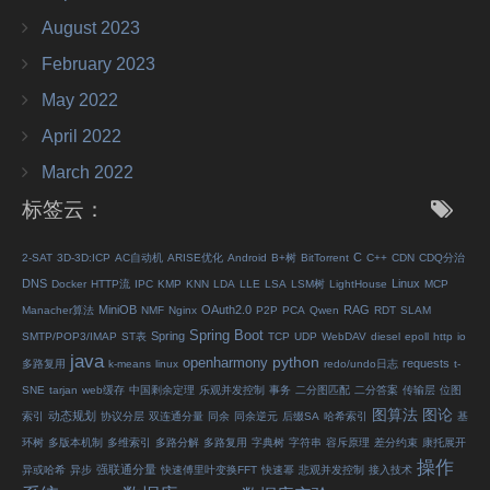
August 2023
February 2023
May 2022
April 2022
March 2022
标签云：
C
2-SAT
3D-3D:ICP
AC自动机
ARISE优化
Android
B+树
BitTorrent
C++
CDN
CDQ分治
DNS
Linux
Docker
HTTP流
IPC
KMP
KNN
LDA
LLE
LSA
LSM树
LightHouse
MCP
MiniOB
OAuth2.0
RAG
Manacher算法
NMF
Nginx
P2P
PCA
Qwen
RDT
SLAM
Spring Boot
Spring
SMTP/POP3/IMAP
ST表
TCP
UDP
WebDAV
diesel
epoll
http
io
java
python
openharmony
requests
多路复用
k-means
linux
redo/undo日志
t-
SNE
tarjan
web缓存
中国剩余定理
乐观并发控制
事务
二分图匹配
二分答案
传输层
位图
图算法
图论
动态规划
索引
协议分层
双连通分量
同余
同余逆元
后缀SA
哈希索引
基
环树
多版本机制
多维索引
多路分解
多路复用
字典树
字符串
容斥原理
差分约束
康托展开
操作
强联通分量
异或哈希
异步
快速傅里叶变换FFT
快速幂
悲观并发控制
接入技术