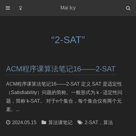
Mai Icy
首页
分类
“2-SAT”
C
java
python
ACM程序课算法笔记16——2-SAT
rust
大模型
ACM程序课算法笔记16——2-SAT 定义 SAT 是适定性
操作系统
（Satisfiability）问题的简称。一般形式为 k - 适定性问
数据库
题，简称 k-SAT。 对于n个集合，每个集合仅有两个元
素。...
机器学习
算法学习笔记
2024.05.15
算法课笔记
2-SAT
，
算法
算法课笔记